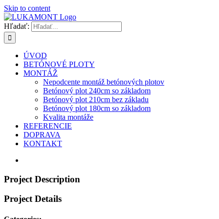
Skip to content
Hľadať:
ÚVOD
BETÓNOVÉ PLOTY
MONTÁŽ
Nepodcente montáž betónových plotov
Betónový plot 240cm so základom
Betónový plot 210cm bez základu
Betónový plot 180cm so základom
Kvalita montáže
REFERENCIE
DOPRAVA
KONTAKT
Project Description
Project Details