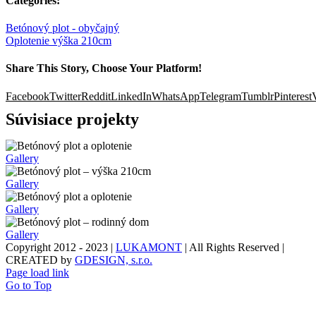
Categories:
Betónový plot - obyčajný
Oplotenie výška 210cm
Share This Story, Choose Your Platform!
Facebook
Twitter
Reddit
LinkedIn
WhatsApp
Telegram
Tumblr
Pinterest
Súvisiace projekty
Gallery
Gallery
Gallery
Gallery
Copyright 2012 - 2023 |
LUKAMONT
| All Rights Reserved |
CREATED by
GDESIGN, s.r.o.
Page load link
Go to Top